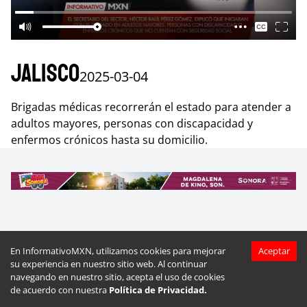
Jalisco
2025-03-04
Brigadas médicas recorrerán el estado para atender a
adultos mayores, personas con discapacidad y
enfermos crónicos hasta su domicilio.
Más videos de
Jalisco
En InformativoMXN, utilizamos cookies para mejorar
Aceptar
su experiencia en nuestro sitio web. Al continuar
navegando en nuestro sitio, acepta el uso de cookies
de acuerdo con nuestra
Política de Privacidad.