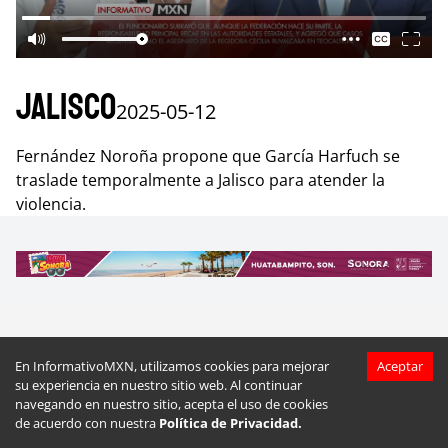
Jalisco
2025-05-12
Fernández Noroña propone que García Harfuch se
traslade temporalmente a Jalisco para atender la
violencia.
Más videos de
Jalisco
En InformativoMXN, utilizamos cookies para mejorar
Aceptar
su experiencia en nuestro sitio web. Al continuar
navegando en nuestro sitio, acepta el uso de cookies
de acuerdo con nuestra
Política de Privacidad.