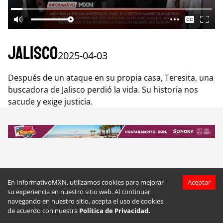
Jalisco
2025-04-03
Después de un ataque en su propia casa, Teresita, una
buscadora de Jalisco perdió la vida. Su historia nos
sacude y exige justicia.
Más videos de
Jalisco
En InformativoMXN, utilizamos cookies para mejorar
Aceptar
su experiencia en nuestro sitio web. Al continuar
navegando en nuestro sitio, acepta el uso de cookies
de acuerdo con nuestra
Política de Privacidad.