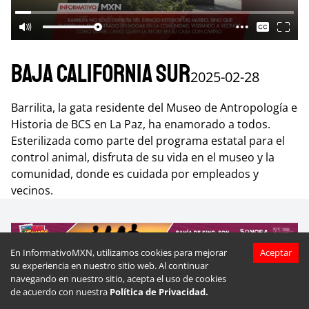
Baja California Sur
2025-02-28
Barrilita, la gata residente del Museo de Antropología e
Historia de BCS en La Paz, ha enamorado a todos.
Esterilizada como parte del programa estatal para el
control animal, disfruta de su vida en el museo y la
comunidad, donde es cuidada por empleados y
vecinos.
En InformativoMXN, utilizamos cookies para mejorar
Aceptar
su experiencia en nuestro sitio web. Al continuar
navegando en nuestro sitio, acepta el uso de cookies
Más videos de
Baja California Sur
de acuerdo con nuestra
Política de Privacidad.