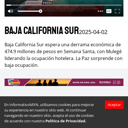
Baja California Sur
2025-04-02
Baja California Sur espera una derrama económica de
474.9 millones de pesos en Semana Santa, con Mulegé
liderando la ocupación hotelera. La Paz sorprende con
baja ocupación.
En InformativoMXN, utilizamos cookies para mejorar
Aceptar
Más videos de
Baja California Sur
su experiencia en nuestro sitio web. Al continuar
navegando en nuestro sitio, acepta el uso de cookies
de acuerdo con nuestra
Política de Privacidad.