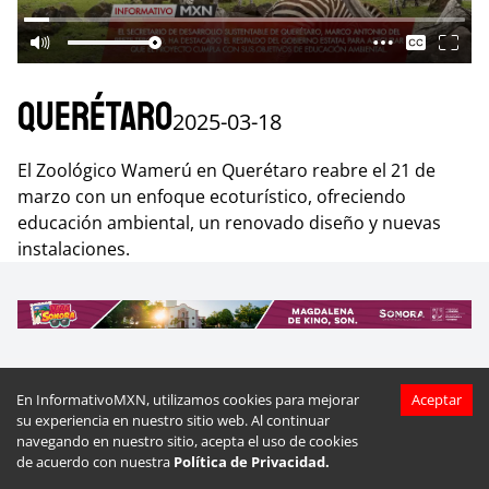
Querétaro
2025-03-18
El Zoológico Wamerú en Querétaro reabre el 21 de
marzo con un enfoque ecoturístico, ofreciendo
educación ambiental, un renovado diseño y nuevas
instalaciones.
En InformativoMXN, utilizamos cookies para mejorar
Aceptar
Más videos de
Querétaro
su experiencia en nuestro sitio web. Al continuar
navegando en nuestro sitio, acepta el uso de cookies
de acuerdo con nuestra
Política de Privacidad.