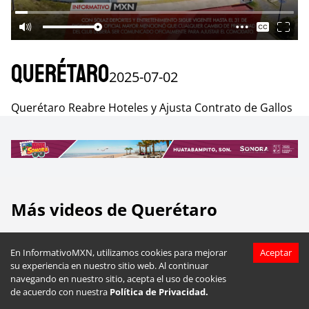
Querétaro
2025-07-02
Querétaro Reabre Hoteles y Ajusta Contrato de Gallos
Más videos de
Querétaro
En InformativoMXN, utilizamos cookies para mejorar
Aceptar
su experiencia en nuestro sitio web. Al continuar
navegando en nuestro sitio, acepta el uso de cookies
de acuerdo con nuestra
Política de Privacidad.