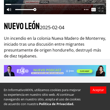
Nuevo León
2025-02-04
Un incendio en la colonia Nueva Madero de Monterrey,
iniciado tras una discusión entre migrantes
presuntamente de origen hondureño, destruyó más
de diez tejabanes.
En InformativoMXN, utilizamos cookies para mejorar
Aceptar
Más videos de
Nuevo León
su experiencia en nuestro sitio web. Al continuar
navegando en nuestro sitio, acepta el uso de cookies
de acuerdo con nuestra
Política de Privacidad.