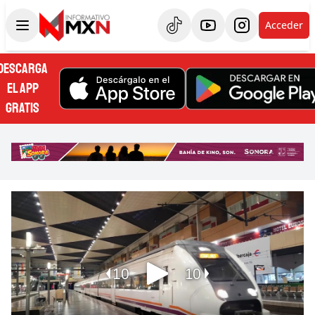
Acceder
DESCARGA
EL APP
GRATIS