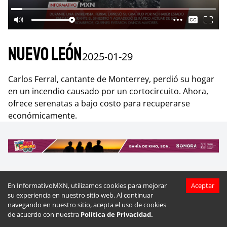
Nuevo León
2025-01-29
Carlos Ferral, cantante de Monterrey, perdió su hogar
en un incendio causado por un cortocircuito. Ahora,
ofrece serenatas a bajo costo para recuperarse
económicamente.
En InformativoMXN, utilizamos cookies para mejorar
Aceptar
Más videos de
Nuevo León
su experiencia en nuestro sitio web. Al continuar
navegando en nuestro sitio, acepta el uso de cookies
de acuerdo con nuestra
Política de Privacidad.