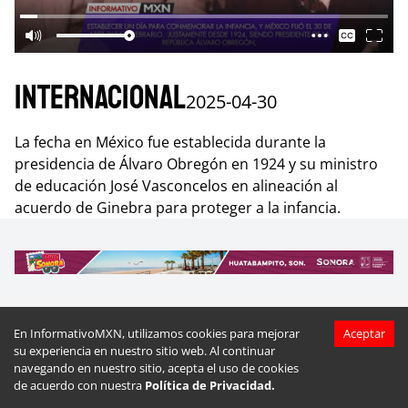
Internacional
2025-04-30
La fecha en México fue establecida durante la
presidencia de Álvaro Obregón en 1924 y su ministro
de educación José Vasconcelos en alineación al
acuerdo de Ginebra para proteger a la infancia.
En InformativoMXN, utilizamos cookies para mejorar
Aceptar
Más videos de
Internacional
su experiencia en nuestro sitio web. Al continuar
navegando en nuestro sitio, acepta el uso de cookies
de acuerdo con nuestra
Política de Privacidad.