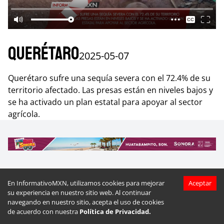
Querétaro
2025-05-07
Querétaro sufre una sequía severa con el 72.4% de su
territorio afectado. Las presas están en niveles bajos y
se ha activado un plan estatal para apoyar al sector
agrícola.
En InformativoMXN, utilizamos cookies para mejorar
Aceptar
Más videos de
Querétaro
su experiencia en nuestro sitio web. Al continuar
navegando en nuestro sitio, acepta el uso de cookies
de acuerdo con nuestra
Política de Privacidad.