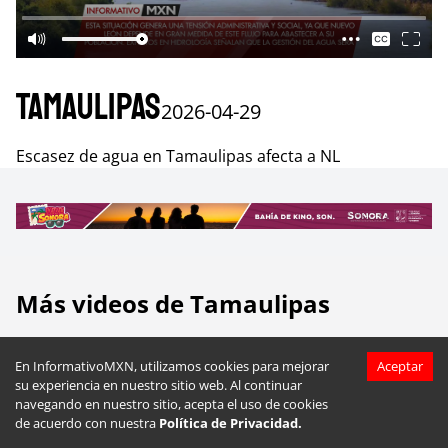
Tamaulipas
2026-04-29
Escasez de agua en Tamaulipas afecta a NL
Más videos de
Tamaulipas
En InformativoMXN, utilizamos cookies para mejorar
Aceptar
su experiencia en nuestro sitio web. Al continuar
navegando en nuestro sitio, acepta el uso de cookies
de acuerdo con nuestra
Política de Privacidad.