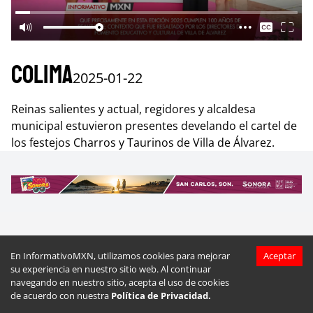
Colima
2025-01-22
Reinas salientes y actual, regidores y alcaldesa
municipal estuvieron presentes develando el cartel de
los festejos Charros y Taurinos de Villa de Álvarez.
Más videos de
Colima
En InformativoMXN, utilizamos cookies para mejorar
Aceptar
su experiencia en nuestro sitio web. Al continuar
navegando en nuestro sitio, acepta el uso de cookies
de acuerdo con nuestra
Política de Privacidad.