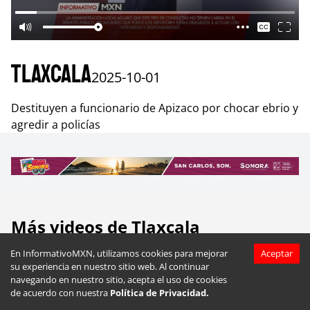
Tlaxcala
2025-10-01
Destituyen a funcionario de Apizaco por chocar ebrio y
agredir a policías
Más videos de
Tlaxcala
En InformativoMXN, utilizamos cookies para mejorar
Aceptar
su experiencia en nuestro sitio web. Al continuar
navegando en nuestro sitio, acepta el uso de cookies
de acuerdo con nuestra
Política de Privacidad.