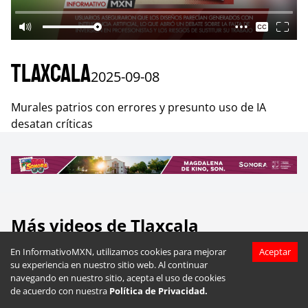
Tlaxcala
2025-09-08
Murales patrios con errores y presunto uso de IA
desatan críticas
Más videos de
Tlaxcala
En InformativoMXN, utilizamos cookies para mejorar
Aceptar
su experiencia en nuestro sitio web. Al continuar
navegando en nuestro sitio, acepta el uso de cookies
de acuerdo con nuestra
Política de Privacidad.