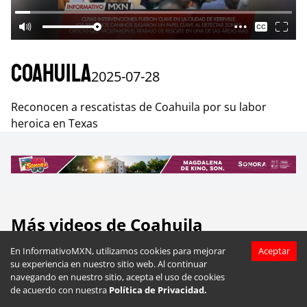
Coahuila
2025-07-28
Reconocen a rescatistas de Coahuila por su labor
heroica en Texas
Más videos de
Coahuila
En InformativoMXN, utilizamos cookies para mejorar
Aceptar
su experiencia en nuestro sitio web. Al continuar
navegando en nuestro sitio, acepta el uso de cookies
de acuerdo con nuestra
Política de Privacidad.