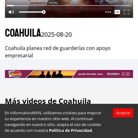
Coahuila
2025-08-20
Coahuila planea red de guarderías con apoyo
empresarial
Más videos de
Coahuila
En InformativoMXN, utilizamos cookies para mejorar
Aceptar
su experiencia en nuestro sitio web. Al continuar
navegando en nuestro sitio, acepta el uso de cookies
de acuerdo con nuestra
Política de Privacidad.