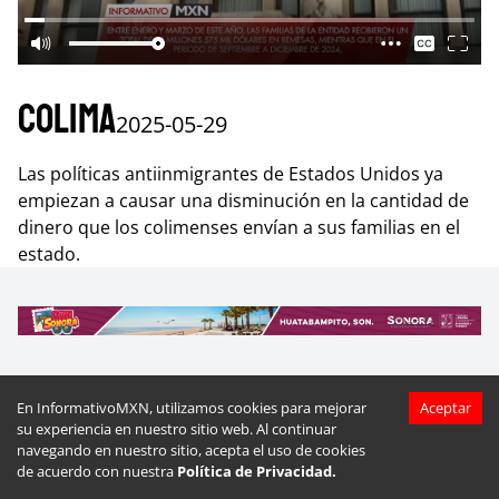
Colima
2025-05-29
Las políticas antiinmigrantes de Estados Unidos ya
empiezan a causar una disminución en la cantidad de
dinero que los colimenses envían a sus familias en el
estado.
En InformativoMXN, utilizamos cookies para mejorar
Aceptar
Más videos de
Colima
su experiencia en nuestro sitio web. Al continuar
navegando en nuestro sitio, acepta el uso de cookies
de acuerdo con nuestra
Política de Privacidad.