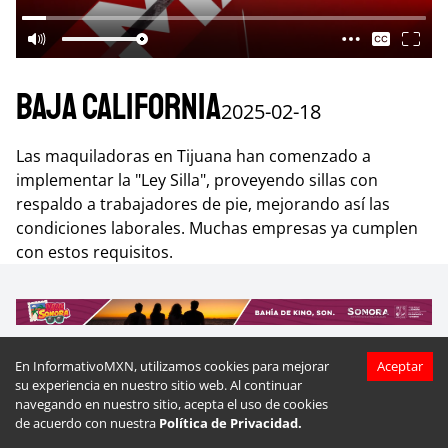
Baja California
2025-02-18
Las maquiladoras en Tijuana han comenzado a
implementar la "Ley Silla", proveyendo sillas con
respaldo a trabajadores de pie, mejorando así las
condiciones laborales. Muchas empresas ya cumplen
con estos requisitos.
En InformativoMXN, utilizamos cookies para mejorar
Aceptar
su experiencia en nuestro sitio web. Al continuar
Más videos de
Baja California
navegando en nuestro sitio, acepta el uso de cookies
de acuerdo con nuestra
Política de Privacidad.