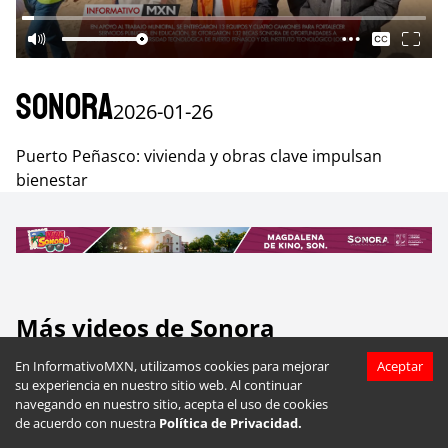
Sonora
2026-01-26
Puerto Peñasco: vivienda y obras clave impulsan
bienestar
Más videos de
Sonora
En InformativoMXN, utilizamos cookies para mejorar
Aceptar
su experiencia en nuestro sitio web. Al continuar
navegando en nuestro sitio, acepta el uso de cookies
de acuerdo con nuestra
Política de Privacidad.