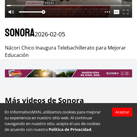
Sonora
2026-02-05
Nácori Chico Inaugura Telebachillerato para Mejorar
Educación
Más videos de
Sonora
En InformativoMXN, utilizamos cookies para mejorar
Aceptar
su experiencia en nuestro sitio web. Al continuar
navegando en nuestro sitio, acepta el uso de cookies
de acuerdo con nuestra
Política de Privacidad.