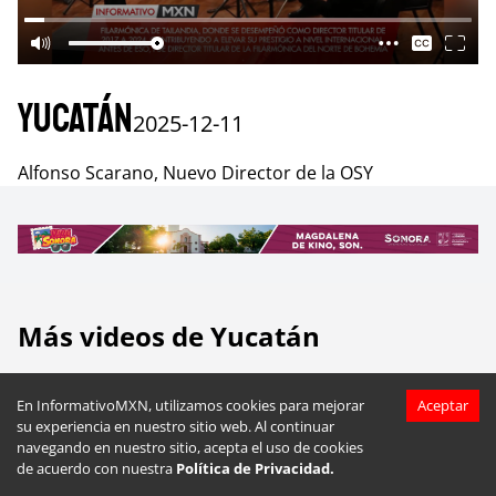
Yucatán
2025-12-11
Alfonso Scarano, Nuevo Director de la OSY
Más videos de
Yucatán
En InformativoMXN, utilizamos cookies para mejorar
Aceptar
su experiencia en nuestro sitio web. Al continuar
navegando en nuestro sitio, acepta el uso de cookies
de acuerdo con nuestra
Política de Privacidad.