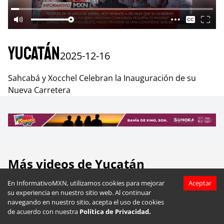
Yucatán
2025-12-16
Sahcabá y Xocchel Celebran la Inauguración de su
Nueva Carretera
Más videos de
Yucatán
En InformativoMXN, utilizamos cookies para mejorar
Aceptar
su experiencia en nuestro sitio web. Al continuar
navegando en nuestro sitio, acepta el uso de cookies
de acuerdo con nuestra
Política de Privacidad.