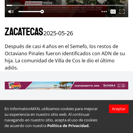
Zacatecas
2025-05-26
Después de casi 4 años en el Semefo, los restos de
Octaviano Pinales fueron identificados con ADN de su
hija. La comunidad de Villa de Cos le dio el último
adiós.
En InformativoMXN, utilizamos cookies para mejorar
Aceptar
Más videos de
Zacatecas
su experiencia en nuestro sitio web. Al continuar
navegando en nuestro sitio, acepta el uso de cookies
de acuerdo con nuestra
Política de Privacidad.