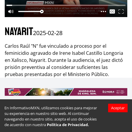
Nayarit
2025-02-28
Carlos Raúl "N" fue vinculado a proceso por el
feminicidio agravado de Irene Isabel Castillo Longoria
en Xalisco, Nayarit. Durante la audiencia, el juez dictó
prisión preventiva al considerar suficientes las
pruebas presentadas por el Ministerio Público.
En InformativoMXN, utilizamos cookies para mejorar
Aceptar
su experiencia en nuestro sitio web. Al continuar
Más videos de
Nayarit
navegando en nuestro sitio, acepta el uso de cookies
de acuerdo con nuestra
Política de Privacidad.