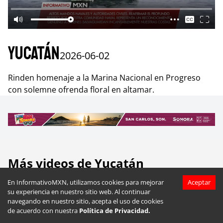
Yucatán
2026-06-02
Rinden homenaje a la Marina Nacional en Progreso
con solemne ofrenda floral en altamar.
Más videos de
Yucatán
En InformativoMXN, utilizamos cookies para mejorar
Aceptar
su experiencia en nuestro sitio web. Al continuar
navegando en nuestro sitio, acepta el uso de cookies
de acuerdo con nuestra
Política de Privacidad.