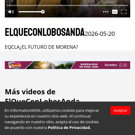
ElQueConLobosAnda
2026-05-20
EQCLA¿EL FUTURO DE MORENA?
Más videos de
ElQueConLobosAnda
En InformativoMXN, utilizamos cookies para mejorar
Aceptar
su experiencia en nuestro sitio web. Al continuar
navegando en nuestro sitio, acepta el uso de cookies
de acuerdo con nuestra
Política de Privacidad.