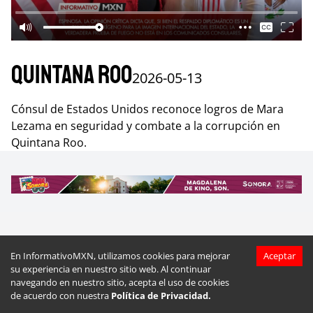
Quintana Roo
2026-05-13
Cónsul de Estados Unidos reconoce logros de Mara
Lezama en seguridad y combate a la corrupción en
Quintana Roo.
Más videos de
Quintana Roo
En InformativoMXN, utilizamos cookies para mejorar
Aceptar
su experiencia en nuestro sitio web. Al continuar
navegando en nuestro sitio, acepta el uso de cookies
de acuerdo con nuestra
Política de Privacidad.